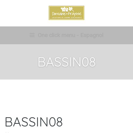
One click menu - Espagnol
BASSIN08
BASSIN08