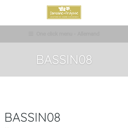
One click menu - Allemand
BASSIN08
BASSIN08