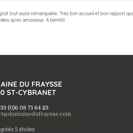
oût tout aussi remarquable. Très bon accueil et bon rapport qua
amilles qu'en amoureux. A bientôt.
AINE DU FRAYSSE
50 ST-CYBRANET
 +33 (0)6 08 71 64 23
ct@domainedufraysse.com
agréés 5 étoiles