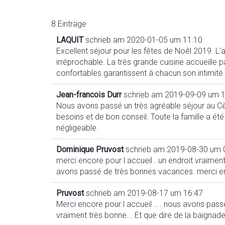
8 Einträge
LAQUIT
schrieb am
2020-01-05
um
11:10
Excellent séjour pour les fêtes de Noêl 2019. L'a
irréprochable. La très grande cuisine accueille
confortables garantissent à chacun son intimité e
Jean-francois Durr
schrieb am
2019-09-09
um
1
Nous avons passé un très agréable séjour au Cèd
besoins et de bon conseil. Toute la famille a ét
négligeable.
Dominique Pruvost
schrieb am
2019-08-30
um
merci encore pour l accueil . un endroit vraiment
avons passé de très bonnes vacances. merci en
Pruvost
schrieb am
2019-08-17
um
16:47
Merci encore pour l accueil .... nous avons passe
vraiment très bonne... Et que dire de la baignade 