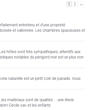
Navigation
1
2
→
der
Gästebuchliste
parfaitement entretenu et d'une propreté
re boisée et vallonnée. Les chambres spacieuses et
Les hôtes sont très sympathiques, attentifs aux
istiques notables du périgord noir est un plus non
cine naturelle est un petit coin de paradis. nous
es matériaux sont de qualités ....une literie
ne dom Cécile xav et les enfants