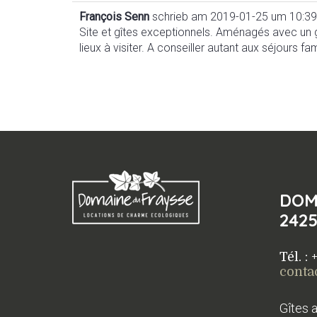
François Senn
schrieb am
2019-01-25
um
10:39
Site et gîtes exceptionnels. Aménagés avec un g
lieux à visiter. A conseiller autant aux séjours f
DOM
242
Tél. :
conta
Gîtes 