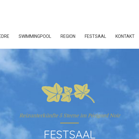
ÈDRE
SWIMMINGPOOL
REGION
FESTSAAL
KONTAKT
Reizunterkünfte 5 Sterne im Périgord Noir
FESTSAAL