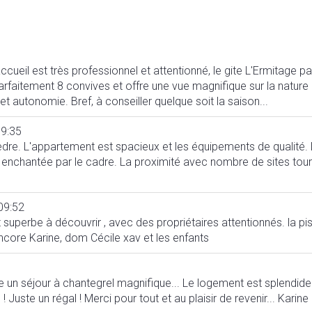
ccueil est très professionnel et attentionné, le gite L'Ermitage 
 parfaitement 8 convives et offre une vue magnifique sur la natu
t autonomie. Bref, à conseiller quelque soit la saison...
9:35
re. L'appartement est spacieux et les équipements de qualité. 
é enchantée par le cadre. La proximité avec nombre de sites tour
09:52
 superbe à découvrir , avec des propriétaires attentionnés. la pis
core Karine, dom Cécile xav et les enfants
 un séjour à chantegrel magnifique... Le logement est splendide ,l
! Juste un régal ! Merci pour tout et au plaisir de revenir... Kari