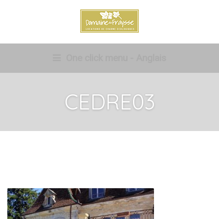
One click menu - Anglais
CEDRE03