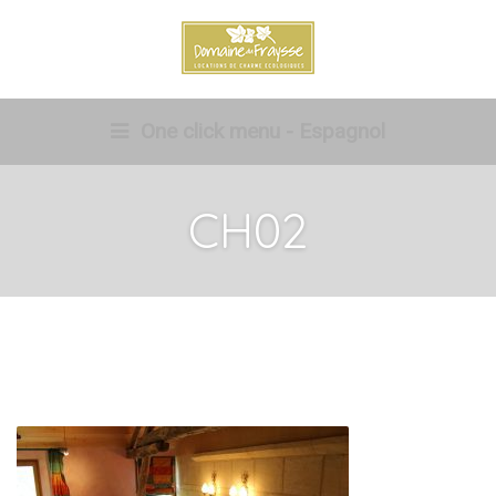
One click menu - Espagnol
CH02