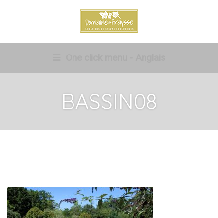
One click menu - Anglais
BASSIN08