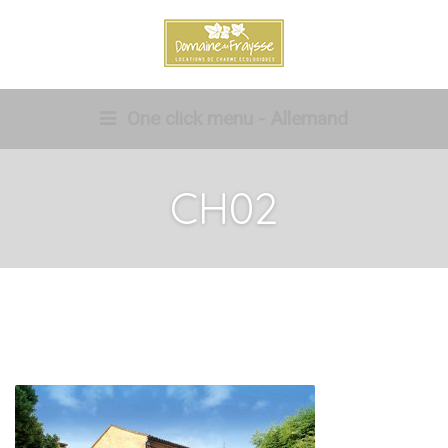
One click menu - Allemand
CH02