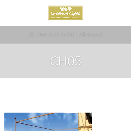
One click menu - Allemand
CH05