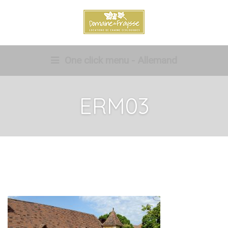
One click menu - Allemand
ERM03