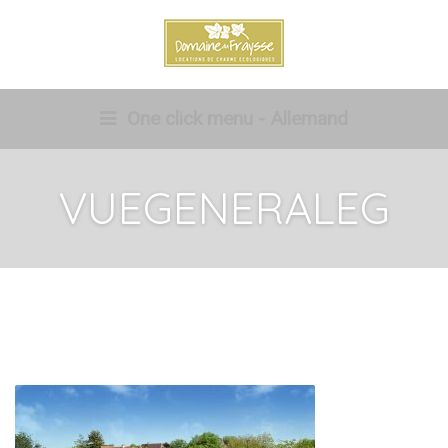
One click menu - Allemand
VUEGENERALEG