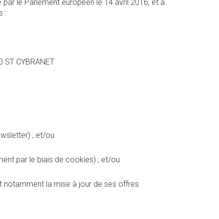
ar le Parlement européen le 14 avril 2016, et à
 :
250 ST CYBRANET
sletter) ; et/ou
ent par le biais de cookies) ; et/ou
nt notamment la mise à jour de ses offres