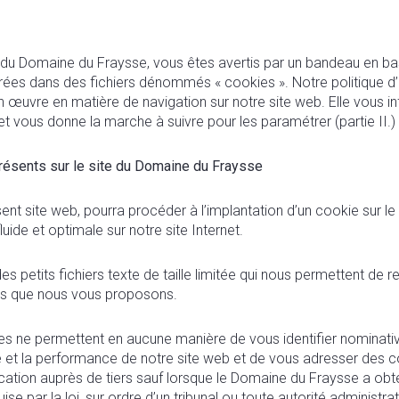
 du Domaine du Fraysse, vous êtes avertis par un bandeau en bas
strées dans des fichiers dénommés « cookies ». Notre politique d
 œuvre en matière de navigation sur notre site web. Elle vous
.) et vous donne la marche à suivre pour les paramétrer (partie II.)
présents sur le site du Domaine du Fraysse
nt site web, pourra procéder à l’implantation d’un cookie sur le d
luide et optimale sur notre site Internet.
 petits fichiers texte de taille limitée qui nous permettent de re
ces que nous vous proposons.
kies ne permettent en aucune manière de vous identifier nominati
ité et la performance de notre site web et de vous adresser des 
ication auprès de tiers sauf lorsque le Domaine du Fraysse a ob
se par la loi, sur ordre d’un tribunal ou toute autorité administrat