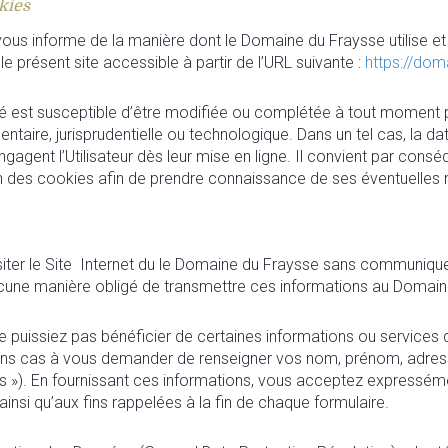
okies
et vous informe de la manière dont le Domaine du Fraysse utilise 
le présent site accessible à partir de l’URL suivante :
https://do
alité est susceptible d’être modifiée ou complétée à tout mome
ntaire, jurisprudentielle ou technologique. Dans un tel cas, la da
gagent l’Utilisateur dès leur mise en ligne. Il convient par conséq
tion des cookies afin de prendre connaissance de ses éventuelles
visiter le Site Internet du le Domaine du Fraysse sans communiq
cune manière obligé de transmettre ces informations au Domain
e puissiez pas bénéficier de certaines informations ou services 
ns cas à vous demander de renseigner vos nom, prénom, adresse
s »). En fournissant ces informations, vous acceptez expresséme
ainsi qu’aux fins rappelées à la fin de chaque formulaire.