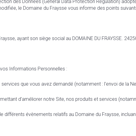
tion des Données (General Data Protection Régulation) adopté p
 modifiée, le Domaine du Fraysse vous informe des points suivants
u Fraysse, ayant son siège social au DOMAINE DU FRAYSSE. 24
 vos Informations Personnelles :
les services que vous avez demandé (notamment : l’envoi de la New
ermettant d’améliorer notre Site, nos produits et services (notamm
de différents évènements relatifs au Domaine du Fraysse, inclua