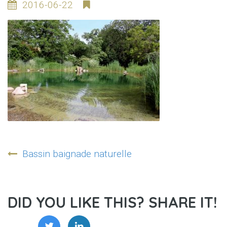
2016-06-22
Navigation
Bassin baignade naturelle
de
l’article
DID YOU LIKE THIS? SHARE IT!