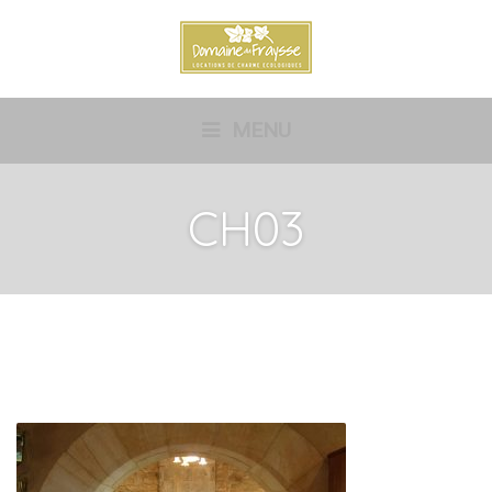
MENU
CH03